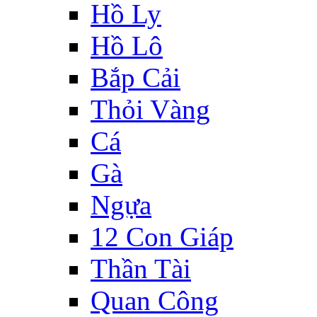
Hồ Ly
Hồ Lô
Bắp Cải
Thỏi Vàng
Cá
Gà
Ngựa
12 Con Giáp
Thần Tài
Quan Công