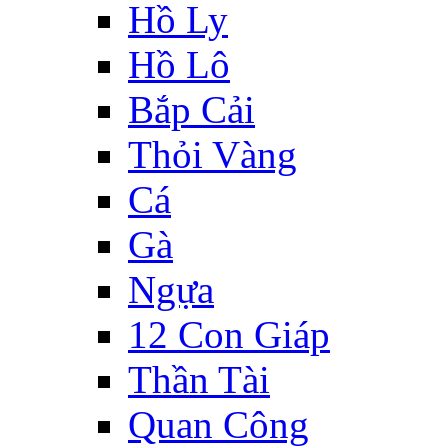
Hồ Ly
Hồ Lô
Bắp Cải
Thỏi Vàng
Cá
Gà
Ngựa
12 Con Giáp
Thần Tài
Quan Công