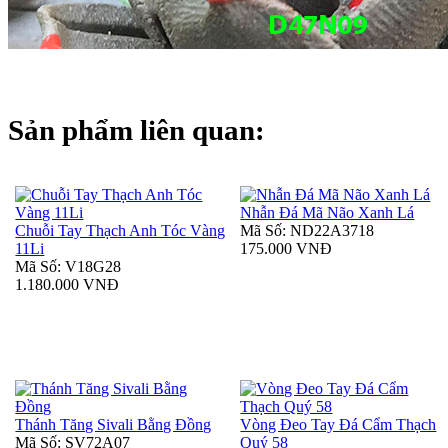
Sản phẩm liên quan:
Nhẫn Đá Mã Não Xanh Lá
Chuỗi Tay Thạch Anh Tóc Vàng
Mã Số: ND22A3718
11Li
175.000 VNĐ
Mã Số: V18G28
1.180.000 VNĐ
Thánh Tăng Sivali Bằng Đồng
Vòng Đeo Tay Đá Cẩm Thạch
Mã Số: SV72A07
Quý 58