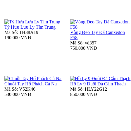
Tỳ Hưu Lưu Ly Tím Trung
Mã Số: TH38A19
Vòng Đeo Tay Đá Canxedon
190.000 VNĐ
F58
Mã Số: vd357
750.000 VNĐ
Chuỗi Tay Hổ Phách Cà Na
Hồ Ly 9 Đuôi Đá Cẩm Thạch
Mã Số: V52K46
Mã Số: HLY22G12
530.000 VNĐ
850.000 VNĐ