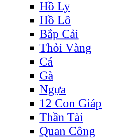
Hồ Ly
Hồ Lô
Bắp Cải
Thỏi Vàng
Cá
Gà
Ngựa
12 Con Giáp
Thần Tài
Quan Công