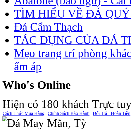
Abalone (bào ngư) - Cái t
TÌM HIỂU VỀ ĐÁ QUÝ
Đá Cẩm Thạch
TÁC DỤNG CỦA ĐÁ 
Mẹo trang trí phòng khá
ấm áp
Who's Online
Hiện có 180 khách Trực tu
Cách Thức Mua Hàng
|
Chính Sách Bảo Hành
|
Đổi Trả - Hoàn Tiền