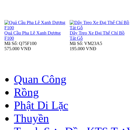
Quả Cầu Pha Lê Xanh Dương
Dây Treo Xe Đại Thế Chí Bồ
F100
Tát Gỗ
Mã Số: Q75F100
Mã Số: VM23A5
575.000 VNĐ
195.000 VNĐ
Quan Công
Rồng
Phật Di Lặc
Thuyền