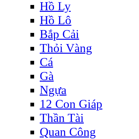
Hồ Ly
Hồ Lô
Bắp Cải
Thỏi Vàng
Cá
Gà
Ngựa
12 Con Giáp
Thần Tài
Quan Công