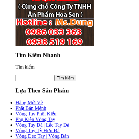
Tìm Kiếm Nhanh
Tìm kiếm
Lựa Theo Sản Phẩm
Hàng Mới Về
Phật Bản Mệnh
Vòng Tay Phối Kiểu
Phụ Kiện Vòng Tay
Vòng Tay Đá | Lắc Tay Đá
Vòng Tay Tỳ Hưu Đá
Vòng Đeo Tay | Vòng Bản