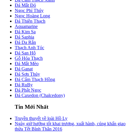
Đá Mắt Đỏ
Ngọc Phỉ Thúy
Ngọc Hoàng Long
Đá Thiên Thạch
Aquamarine
Đá Kim Sa
Đá Saphia
Đá Da Rắn
Thạch Anh Tóc
Đá San Hô
Gỗ Hóa Thạch
Đá Mắt Mèo
Đá Ganat
Đá Sơn Thủy
Đá Cẩm Thạch Hồng
Đá RuBy
Đá Phật Ngọc
Đá Caxedon (Chalcedony)
Tin Mới Nhất
Truyền thuyết về loài Hồ Ly
Ngày giờ hướng tốt khai trương, xuất hành, cúng khấn giao
thừa Tết Bính Thân 2016