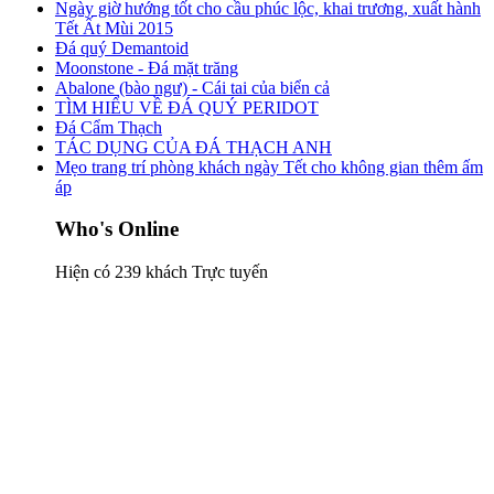
Ngày giờ hướng tốt cho cầu phúc lộc, khai trương, xuất hành
Tết Ất Mùi 2015
Đá quý Demantoid
Moonstone - Đá mặt trăng
Abalone (bào ngư) - Cái tai của biển cả
TÌM HIỂU VỀ ĐÁ QUÝ PERIDOT
Đá Cẩm Thạch
TÁC DỤNG CỦA ĐÁ THẠCH ANH
Mẹo trang trí phòng khách ngày Tết cho không gian thêm ấm
áp
Who's Online
Hiện có 239 khách Trực tuyến