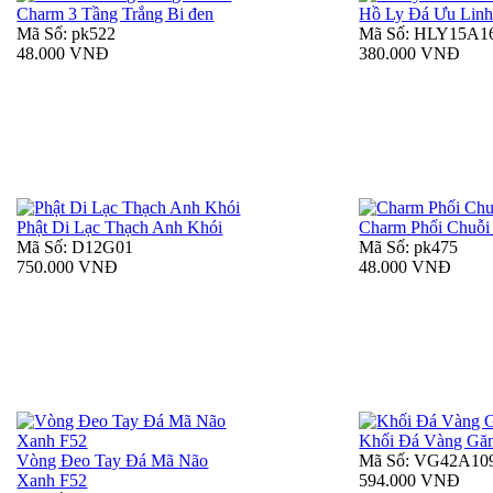
Charm 3 Tầng Trắng Bi đen
Hồ Ly Đá Ưu Lin
Mã Số: pk522
Mã Số: HLY15A1
48.000 VNĐ
380.000 VNĐ
Phật Di Lạc Thạch Anh Khói
Charm Phối Chuỗi
Mã Số: D12G01
Mã Số: pk475
750.000 VNĐ
48.000 VNĐ
Khối Đá Vàng Gă
Vòng Đeo Tay Đá Mã Não
Mã Số: VG42A10
Xanh F52
594.000 VNĐ