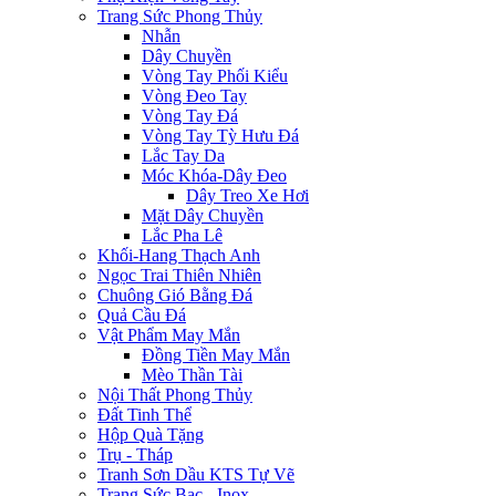
Trang Sức Phong Thủy
Nhẫn
Dây Chuyền
Vòng Tay Phối Kiểu
Vòng Đeo Tay
Vòng Tay Đá
Vòng Tay Tỳ Hưu Đá
Lắc Tay Da
Móc Khóa-Dây Đeo
Dây Treo Xe Hơi
Mặt Dây Chuyền
Lắc Pha Lê
Khối-Hang Thạch Anh
Ngọc Trai Thiên Nhiên
Chuông Gió Bằng Đá
Quả Cầu Đá
Vật Phẩm May Mắn
Đồng Tiền May Mắn
Mèo Thần Tài
Nội Thất Phong Thủy
Đất Tinh Thể
Hộp Quà Tặng
Trụ - Tháp
Tranh Sơn Dầu KTS Tự Vẽ
Trang Sức Bạc - Inox