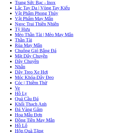
Trang Sức Bạc - Inox
Lắc Tay Da | Vòng Tay Kiểu
Vật Phẩm Phong Thủy
Vật Phẩm May Mắn
Ngọc Trai Thiên Nhiên
Tỳ Hưu
Mèo Thần Tài | Mèo May Mắn
Thần Tài
Rùa May Mắn
Chuông Gió Bằng Đá
Mặt Dây Chuyền
Dây Chuyền
Nhẫn
Dây Treo Xe Hơi
Móc Khóa-Dây Đeo
Cóc | Thiềm Thừ
Ve
Hồ Ly
Quả Cầu Đá
Khối Thạch Anh
Đá Vàng Gâm
Hoa Mẫu Đơn
Đồng Tiền May Mắn
Hồ Lô
Hộp Quà Tặng