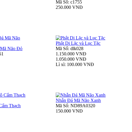
Mã Số: c1755
250.000 VNĐ
Phật Di Lặc và Lục Tặc
 Mã Não Đỏ
Mã Số: dlk028
51
1.150.000 VNĐ
1.050.000 VNĐ
Lì xì: 100.000 VNĐ
Nhẫn Đá Mã Não Xanh
Cẩm Thạch
Mã Số: ND89A0320
150.000 VNĐ