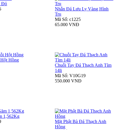
h Đỏ
6
Nhẫn Đá Lưu Ly Vàng Hình
Trụ
Mã Số: c1225
65.000 VNĐ
 Hột Hồng
Chuỗi Tay Đá Thạch Anh Tím
14li
Mã Số: V10G19
550.000 VNĐ
m 1,562Kg
9
Mặt Phật Bà Đá Thạch Anh
Hồng