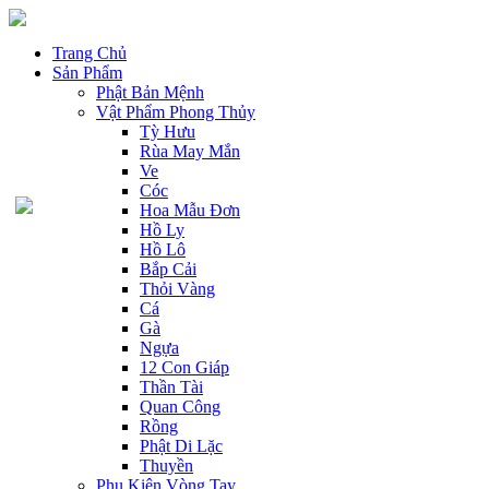
Trang Chủ
Sản Phẩm
Phật Bản Mệnh
Vật Phẩm Phong Thủy
Tỳ Hưu
Rùa May Mắn
Ve
Cóc
Hoa Mẫu Đơn
Hồ Ly
Hồ Lô
Bắp Cải
Thỏi Vàng
Cá
Gà
Ngựa
12 Con Giáp
Thần Tài
Quan Công
Rồng
Phật Di Lặc
Thuyền
Phụ Kiện Vòng Tay