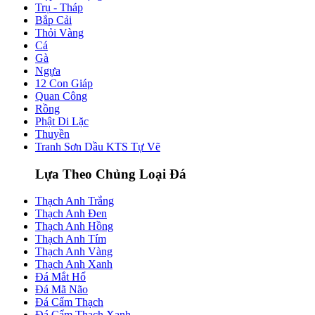
Trụ - Tháp
Bắp Cải
Thỏi Vàng
Cá
Gà
Ngựa
12 Con Giáp
Quan Công
Rồng
Phật Di Lặc
Thuyền
Tranh Sơn Dầu KTS Tự Vẽ
Lựa Theo Chủng Loại Đá
Thạch Anh Trắng
Thạch Anh Đen
Thạch Anh Hồng
Thạch Anh Tím
Thạch Anh Vàng
Thạch Anh Xanh
Đá Mắt Hổ
Đá Mã Não
Đá Cẩm Thạch
Đá Cẩm Thạch Xanh