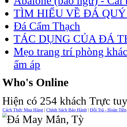
Abalone (bào ngư) - Cái t
TÌM HIỂU VỀ ĐÁ QUÝ
Đá Cẩm Thạch
TÁC DỤNG CỦA ĐÁ 
Mẹo trang trí phòng khá
ấm áp
Who's Online
Hiện có 254 khách Trực tu
Cách Thức Mua Hàng
|
Chính Sách Bảo Hành
|
Đổi Trả - Hoàn Tiền