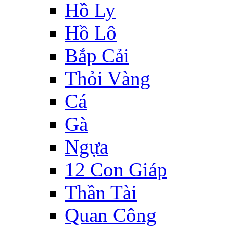
Hồ Ly
Hồ Lô
Bắp Cải
Thỏi Vàng
Cá
Gà
Ngựa
12 Con Giáp
Thần Tài
Quan Công