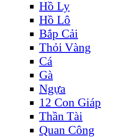
Hồ Ly
Hồ Lô
Bắp Cải
Thỏi Vàng
Cá
Gà
Ngựa
12 Con Giáp
Thần Tài
Quan Công