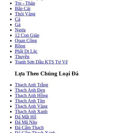
Trụ - Tháp
Bắp Cải
Thỏi Vàng
Cá
Gà
Ngựa
12 Con Giáp
Quan Công
Rồng
Phật Di Lặc
Thuyền
Tranh Sơn Dầu KTS Tự Vẽ
Lựa Theo Chủng Loại Đá
Thạch Anh Trắng
Thạch Anh Đen
Thạch Anh Hồng
Thạch Anh Tím
Thạch Anh Vàng
Thạch Anh Xanh
Đá Mắt Hổ
Đá Mã Não
Đá Cẩm Thạch
Đá Cẩm Thạch Xanh