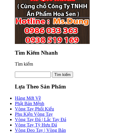
Tìm Kiếm Nhanh
Tìm kiếm
Lựa Theo Sản Phẩm
Hàng Mới Về
Phật Bản Mệnh
Vòng Tay Phối Kiểu
Phụ Kiện Vòng Tay
Vòng Tay Đá | Lắc Tay Đá
Vòng Tay Tỳ Hưu Đá
Vòng Đeo Tay | Vòng Bản