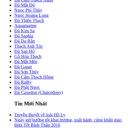
Đá Mắt Đỏ
Ngọc Phỉ Thúy
Ngọc Hoàng Long
Đá Thiên Thạch
Aquamarine
Đá Kim Sa
Đá Saphia
Đá Da Rắn
Thạch Anh Tóc
Đá San Hô
Gỗ Hóa Thạch
Đá Mắt Mèo
Đá Ganat
Đá Sơn Thủy
Đá Cẩm Thạch Hồng
Đá RuBy
Đá Phật Ngọc
Đá Caxedon (Chalcedony)
Tin Mới Nhất
Truyền thuyết về loài Hồ Ly
Ngày giờ hướng tốt khai trương, xuất hành, cúng khấn giao
thừa Tết Bính Thân 2016