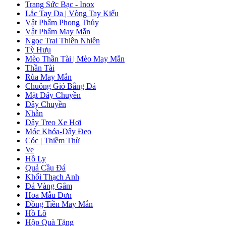
Trang Sức Bạc - Inox
Lắc Tay Da | Vòng Tay Kiểu
Vật Phẩm Phong Thủy
Vật Phẩm May Mắn
Ngọc Trai Thiên Nhiên
Tỳ Hưu
Mèo Thần Tài | Mèo May Mắn
Thần Tài
Rùa May Mắn
Chuông Gió Bằng Đá
Mặt Dây Chuyền
Dây Chuyền
Nhẫn
Dây Treo Xe Hơi
Móc Khóa-Dây Đeo
Cóc | Thiềm Thừ
Ve
Hồ Ly
Quả Cầu Đá
Khối Thạch Anh
Đá Vàng Gâm
Hoa Mẫu Đơn
Đồng Tiền May Mắn
Hồ Lô
Hộp Quà Tặng