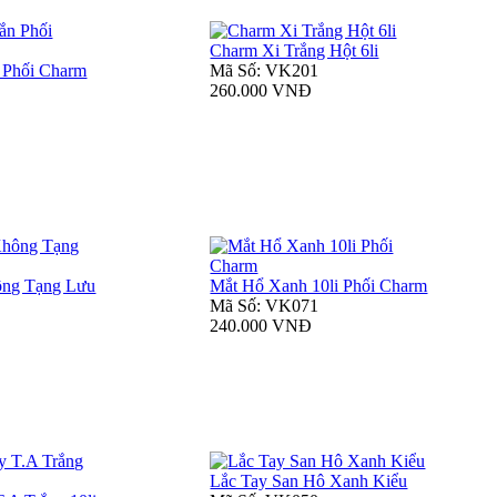
Charm Xi Trắng Hột 6li
 Phối Charm
Mã Số: VK201
260.000 VNĐ
ông Tạng Lưu
Mắt Hổ Xanh 10li Phối Charm
Mã Số: VK071
240.000 VNĐ
Lắc Tay San Hô Xanh Kiểu