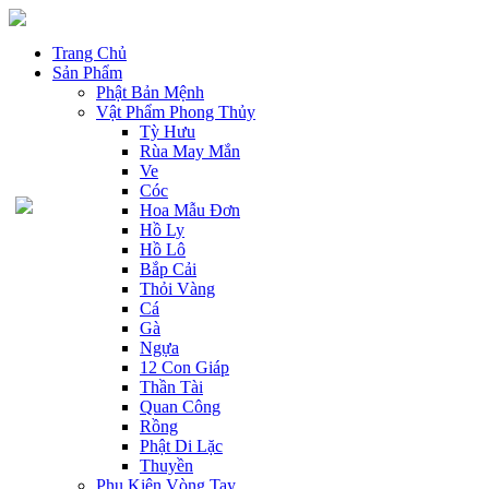
Trang Chủ
Sản Phẩm
Phật Bản Mệnh
Vật Phẩm Phong Thủy
Tỳ Hưu
Rùa May Mắn
Ve
Cóc
Hoa Mẫu Đơn
Hồ Ly
Hồ Lô
Bắp Cải
Thỏi Vàng
Cá
Gà
Ngựa
12 Con Giáp
Thần Tài
Quan Công
Rồng
Phật Di Lặc
Thuyền
Phụ Kiện Vòng Tay