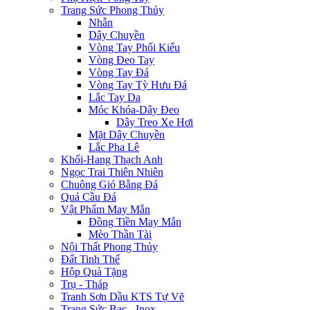
Trang Sức Phong Thủy
Nhẫn
Dây Chuyền
Vòng Tay Phối Kiểu
Vòng Đeo Tay
Vòng Tay Đá
Vòng Tay Tỳ Hưu Đá
Lắc Tay Da
Móc Khóa-Dây Đeo
Dây Treo Xe Hơi
Mặt Dây Chuyền
Lắc Pha Lê
Khối-Hang Thạch Anh
Ngọc Trai Thiên Nhiên
Chuông Gió Bằng Đá
Quả Cầu Đá
Vật Phẩm May Mắn
Đồng Tiền May Mắn
Mèo Thần Tài
Nội Thất Phong Thủy
Đất Tinh Thể
Hộp Quà Tặng
Trụ - Tháp
Tranh Sơn Dầu KTS Tự Vẽ
Trang Sức Bạc - Inox