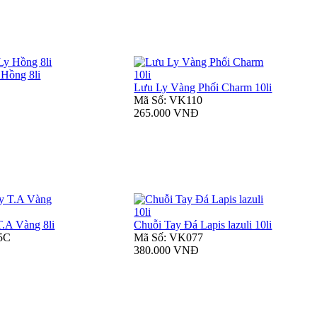
 Hồng 8li
Lưu Ly Vàng Phối Charm 10li
Mã Số: VK110
265.000 VNĐ
.A Vàng 8li
Chuỗi Tay Đá Lapis lazuli 10li
5C
Mã Số: VK077
380.000 VNĐ