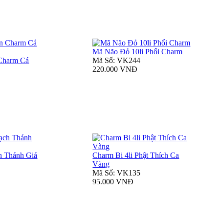
Mã Não Đỏ 10li Phối Charm
Charm Cá
Mã Số: VK244
220.000 VNĐ
h Thánh Giá
Charm Bi 4li Phật Thích Ca
Vàng
Mã Số: VK135
95.000 VNĐ