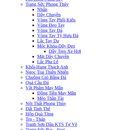
Trang Sức Phong Thủy
Nhẫn
Dây Chuyền
Vòng Tay Phối Kiểu
Vòng Đeo Tay
Vòng Tay Đá
Vòng Tay Tỳ Hưu Đá
Lắc Tay Da
Móc Khóa-Dây Đeo
Dây Treo Xe Hơi
Mặt Dây Chuyền
Lắc Pha Lê
Khối-Hang Thạch Anh
Ngọc Trai Thiên Nhiên
Chuông Gió Bằng Đá
Quả Cầu Đá
Vật Phẩm May Mắn
Đồng Tiền May Mắn
Mèo Thần Tài
Nội Thất Phong Thủy
Đất Tinh Thể
Hộp Quà Tặng
Trụ - Tháp
Tranh Sơn Dầu KTS Tự Vẽ
Trang Sức Bạc - Inox