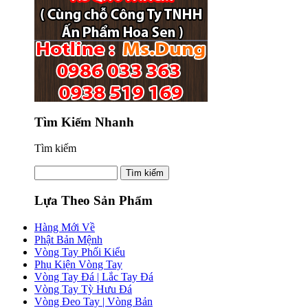
Tìm Kiếm Nhanh
Tìm kiếm
Lựa Theo Sản Phẩm
Hàng Mới Về
Phật Bản Mệnh
Vòng Tay Phối Kiểu
Phụ Kiện Vòng Tay
Vòng Tay Đá | Lắc Tay Đá
Vòng Tay Tỳ Hưu Đá
Vòng Đeo Tay | Vòng Bản