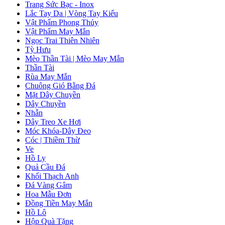
Trang Sức Bạc - Inox
Lắc Tay Da | Vòng Tay Kiểu
Vật Phẩm Phong Thủy
Vật Phẩm May Mắn
Ngọc Trai Thiên Nhiên
Tỳ Hưu
Mèo Thần Tài | Mèo May Mắn
Thần Tài
Rùa May Mắn
Chuông Gió Bằng Đá
Mặt Dây Chuyền
Dây Chuyền
Nhẫn
Dây Treo Xe Hơi
Móc Khóa-Dây Đeo
Cóc | Thiềm Thừ
Ve
Hồ Ly
Quả Cầu Đá
Khối Thạch Anh
Đá Vàng Gâm
Hoa Mẫu Đơn
Đồng Tiền May Mắn
Hồ Lô
Hộp Quà Tặng