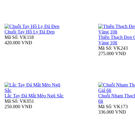
Chuỗi Tay Hồ Ly Đá Đen
Mã Số: VK118
Thiên Thạch Đen 
420.000 VNĐ
Vàng 10li
Mã Số: VK243
275.000 VNĐ
Lắc Tay Đá Mắt Mèo Ngũ Sắc
Chuỗi Nham Thạc
Mã Số: VK051
6li
250.000 VNĐ
Mã Số: VK173
336.000 VNĐ