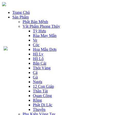
Trang Chủ
Sản Phẩm
Phật Bản Mệnh
Vật Phẩm Phong Thủy
Tỳ Hưu
Rùa May Mắn
Ve
Cóc
Hoa Mẫu Đơn
Hồ Ly
Hồ Lô
Bắp Cải
Thỏi Vàng
Cá
Gà
Ngựa
12 Con Giáp
Thần Tài
Quan Công
Rồng
Phật Di Lặc
Thuyền
Phụ Kiện Vòng Tay