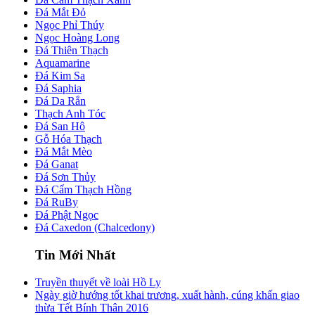
Đá Mắt Đỏ
Ngọc Phỉ Thúy
Ngọc Hoàng Long
Đá Thiên Thạch
Aquamarine
Đá Kim Sa
Đá Saphia
Đá Da Rắn
Thạch Anh Tóc
Đá San Hô
Gỗ Hóa Thạch
Đá Mắt Mèo
Đá Ganat
Đá Sơn Thủy
Đá Cẩm Thạch Hồng
Đá RuBy
Đá Phật Ngọc
Đá Caxedon (Chalcedony)
Tin Mới Nhất
Truyền thuyết về loài Hồ Ly
Ngày giờ hướng tốt khai trương, xuất hành, cúng khấn giao
thừa Tết Bính Thân 2016