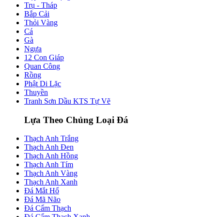
Trụ - Tháp
Bắp Cải
Thỏi Vàng
Cá
Gà
Ngựa
12 Con Giáp
Quan Công
Rồng
Phật Di Lặc
Thuyền
Tranh Sơn Dầu KTS Tự Vẽ
Lựa Theo Chủng Loại Đá
Thạch Anh Trắng
Thạch Anh Đen
Thạch Anh Hồng
Thạch Anh Tím
Thạch Anh Vàng
Thạch Anh Xanh
Đá Mắt Hổ
Đá Mã Não
Đá Cẩm Thạch
Đá Cẩm Thạch Xanh