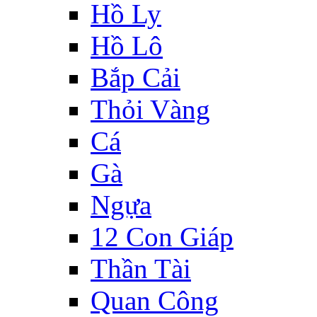
Hồ Ly
Hồ Lô
Bắp Cải
Thỏi Vàng
Cá
Gà
Ngựa
12 Con Giáp
Thần Tài
Quan Công