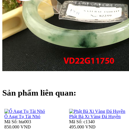
Sản phẩm liên quan:
Ổ Agat Tụ Tài Nhỏ
Phật Bà Xi Vàng Đá Huyền
Mã Số: hta003
Mã Số: c1340
850.000 VNĐ
495.000 VNĐ