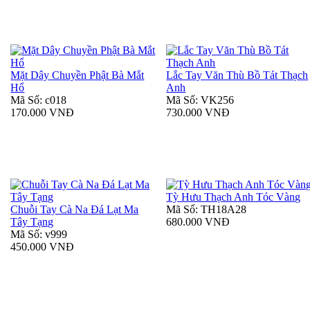
Mặt Dây Chuyền Phật Bà Mắt
Lắc Tay Văn Thù Bồ Tát Thạch
Hổ
Anh
Mã Số: c018
Mã Số: VK256
170.000 VNĐ
730.000 VNĐ
Tỳ Hưu Thạch Anh Tóc Vàng
Chuỗi Tay Cà Na Đá Lạt Ma
Mã Số: TH18A28
Tây Tạng
680.000 VNĐ
Mã Số: v999
450.000 VNĐ