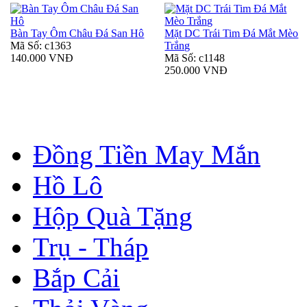
Bàn Tay Ôm Châu Đá San Hô
Mặt DC Trái Tim Đá Mắt Mèo
Mã Số: c1363
Trắng
140.000 VNĐ
Mã Số: c1148
250.000 VNĐ
Đồng Tiền May Mắn
Hồ Lô
Hộp Quà Tặng
Trụ - Tháp
Bắp Cải