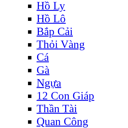
Hồ Ly
Hồ Lô
Bắp Cải
Thỏi Vàng
Cá
Gà
Ngựa
12 Con Giáp
Thần Tài
Quan Công