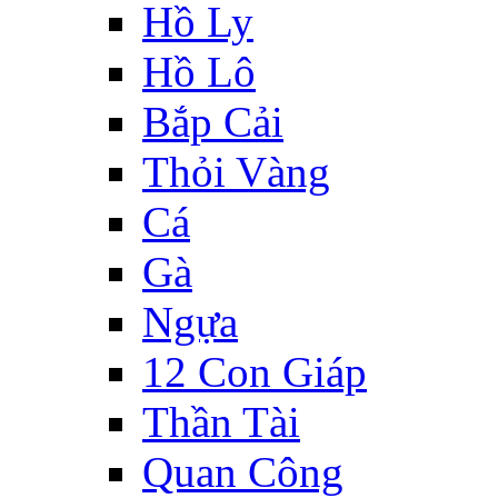
Hồ Ly
Hồ Lô
Bắp Cải
Thỏi Vàng
Cá
Gà
Ngựa
12 Con Giáp
Thần Tài
Quan Công