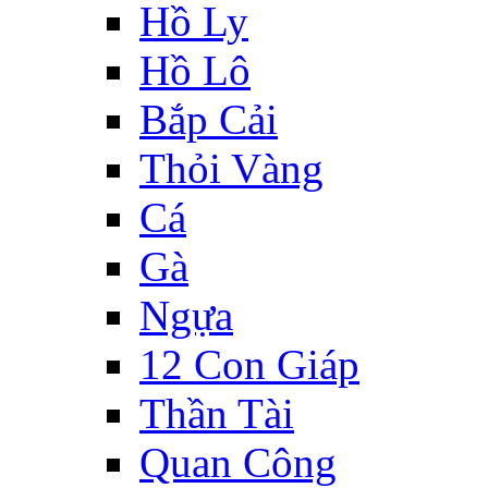
Hồ Ly
Hồ Lô
Bắp Cải
Thỏi Vàng
Cá
Gà
Ngựa
12 Con Giáp
Thần Tài
Quan Công