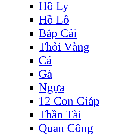
Hồ Ly
Hồ Lô
Bắp Cải
Thỏi Vàng
Cá
Gà
Ngựa
12 Con Giáp
Thần Tài
Quan Công