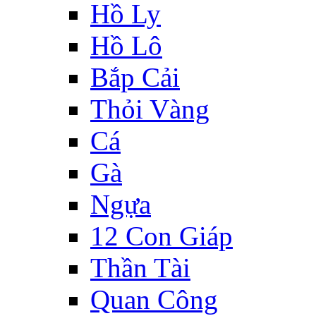
Hồ Ly
Hồ Lô
Bắp Cải
Thỏi Vàng
Cá
Gà
Ngựa
12 Con Giáp
Thần Tài
Quan Công