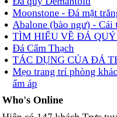
Đá quý Demantoid
Moonstone - Đá mặt trăn
Abalone (bào ngư) - Cái t
TÌM HIỂU VỀ ĐÁ QUÝ
Đá Cẩm Thạch
TÁC DỤNG CỦA ĐÁ 
Mẹo trang trí phòng khá
ấm áp
Who's Online
Hiện có 147 khách Trực tu