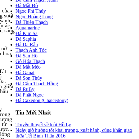
Đá Mắt Đỏ
a của
Ngọc Phỉ Thúy
g suốt
Ngọc Hoàng Long
sanh,
Đá Thiên Thạch
u ác,
Aquamarine
i, sáng
Đá Kim Sa
Đá Saphia
Đá Da Rắn
ụ nữ
Thạch Anh Tóc
n hoa,
Đá San Hô
Gỗ Hóa Thạch
Đá Mắt Mèo
Tát
Đá Ganat
ộ
Đá Sơn Thủy
ừa.
Đá Cẩm Thạch Hồng
h giữa
Đá RuBy
 hầu
Đá Phật Ngọc
Đá Caxedon (Chalcedony)
y
Tin Mới Nhất
trong
 tượng
 từ
Truyền thuyết về loài Hồ Ly
được.
Ngày giờ hướng tốt khai trương, xuất hành, cúng khấn giao
 lòng
thừa Tết Bính Thân 2016
ủa