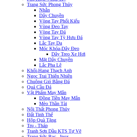
Trang Sức Phong Thủy
Nhẫn
Dây Chuyền
Vòng Tay Phối Kiểu
Vòng Đeo Tay
Vòng Tay Đá
Vòng Tay Tỳ Hưu Đá
Lắc Tay Da
Móc Khóa-Dây Đeo
Dây Treo Xe Hơi
Mặt Dây Chuyền
Lắc Pha Lê
Khối-Hang Thạch Anh
Ngọc Trai Thiên Nhiên
Chuông Gió Bằng Đá
Quả Cầu Đá
Vật Phẩm May Mắn
Đồng Tiền May Mắn
Mèo Thần Tài
Nội Thất Phong Thủy
Đất Tinh Thể
Hộp Quà Tặng
Trụ - Tháp
Tranh Sơn Dầu KTS Tự Vẽ
Trang Sức Bạc - Inox