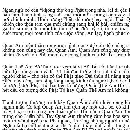
Ngạn ngữ có câu “không thờ ông Phật trong nhà, lại đi cầu
bản tâm thanh tịnh sáng suốt của mỗi mỗi chúng sanh vậy. Th
nơi chính mình. Hình tượng Phật, dù đứng hay ngồi, Phật 
khiến cho thân tâm của mỗi chúng sanh khi lễ bái, chiêm ng
gạt bỏ si mê; dần nuôi lớn tâm từ bi, đức hỷ xả, tính vị tha
suốt trong mọi toan tính của cuộc sống. An lạc, hạnh phúc c
Quan Âm hiện thân trong mọi hình dạng để cứu độ chúng sin
không con cũng hay cầu Quan Âm. Quan Âm cũng hay được n
phẩm 25 với tên Phổ môn, các công hạnh của Bồ Tát trình bà
Quán Thế Âm Bồ Tát được xem là vị Bố Tát có thần lực nhất
cứu độ chúng sanh và là Bồ Tát đặc trưng cho tinh thần của 
người khác – cho nên có thể Phật giáo Đại thừa đã nâng ngài
Điều này càng làm tăng lòng sùng kính của người theo đạo 
là tượng đức Phật Tổ, hai bên là tượng Quán Thế Âm Bồ Tá
hết đều có tượng đức Phật Tổ hay Quán Thế Âm mà không th
Tranh tượng thường trình bày Quan Âm dưới nhiều dạng khá
nghìn mắt. Có khi Quan Âm ẵm trên tay một đứa bé, có khi
mây, hoặc cưỡi rồng trên thác nước. Hình ảnh Quan Âm đứn
trưng cho Luân hồi. Tay Quan Âm thường cầm hoa hoa sen
một truyền thuyết của Phật giáo, tin rằng những người tu hà
Nghĩa là họ có thể dùng tai để “nhìn” thấy hình ảnh, dùng 
tin này, thì danh xưng Quán Thế Âm Bồ Tát có nghĩa là: vị 