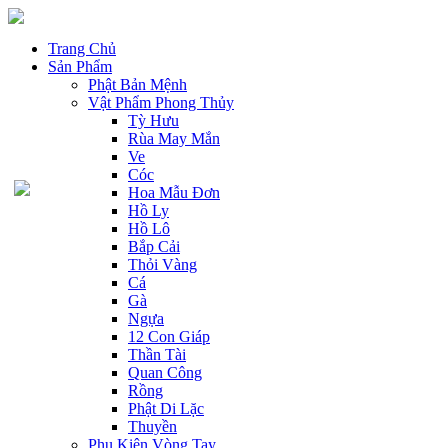
Trang Chủ
Sản Phẩm
Phật Bản Mệnh
Vật Phẩm Phong Thủy
Tỳ Hưu
Rùa May Mắn
Ve
Cóc
Hoa Mẫu Đơn
Hồ Ly
Hồ Lô
Bắp Cải
Thỏi Vàng
Cá
Gà
Ngựa
12 Con Giáp
Thần Tài
Quan Công
Rồng
Phật Di Lặc
Thuyền
Phụ Kiện Vòng Tay