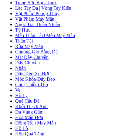
Trang Sức Bạc - Inox
Lắc Tay Da | Vòng Tay Kiểu
Vật Phẩm Phong Thủy
Vật Phẩm May Mắn
Ngọc Trai Thiên Nhiên
Tỳ Hưu
Mèo Thần Tài | Mèo May Mắn
Thần Tài
Rùa May Mắn
Chuông Gió Bằng Đá
Mặt Dây Chuyền
Dây Chuyền
Nhẫn
Dây Treo Xe Hơi
Móc Khóa-Dây Đeo
Cóc | Thiềm Thừ
Ve
Hồ Ly
Quả Cầu Đá
Khối Thạch Anh
Đá Vàng Gâm
Hoa Mẫu Đơn
Đồng Tiền May Mắn
Hồ Lô
Hộp Quà Tặng