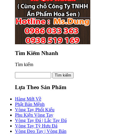
Tìm Kiếm Nhanh
Tìm kiếm
Lựa Theo Sản Phẩm
Hàng Mới Về
Phật Bản Mệnh
Vòng Tay Phối Kiểu
Phụ Kiện Vòng Tay
Vòng Tay Đá | Lắc Tay Đá
Vòng Tay Tỳ Hưu Đá
Vòng Đeo Tay | Vòng Bản