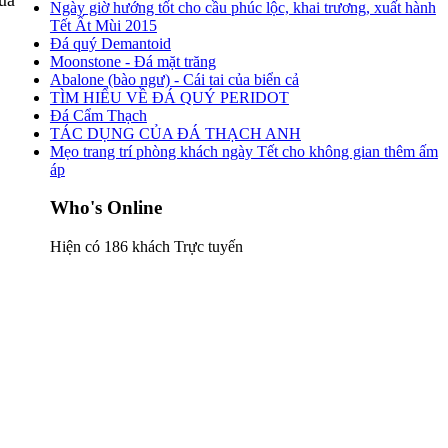
Ngày giờ hướng tốt cho cầu phúc lộc, khai trương, xuất hành
Tết Ất Mùi 2015
Đá quý Demantoid
Moonstone - Đá mặt trăng
Abalone (bào ngư) - Cái tai của biển cả
TÌM HIỂU VỀ ĐÁ QUÝ PERIDOT
Đá Cẩm Thạch
TÁC DỤNG CỦA ĐÁ THẠCH ANH
Mẹo trang trí phòng khách ngày Tết cho không gian thêm ấm
áp
Who's Online
Hiện có 186 khách Trực tuyến