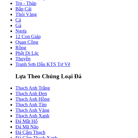
Trụ - Tháp
Bắp Cải
Thỏi Vàng
Cá
Gà
Ngựa
12 Con Giáp
Quan Công
Rồng
Phật Di Lặc
Thuyền
Tranh Sơn Dầu KTS Tự Vẽ
Lựa Theo Chủng Loại Đá
Thạch Anh Trắng
Thạch Anh Đen
Thạch Anh Hồng
Thạch Anh Tím
Thạch Anh Vàng
Thạch Anh Xanh
Đá Mắt Hổ
Đá Mã Não
Đá Cẩm Thạch
Đá Cẩm Thạch Xanh