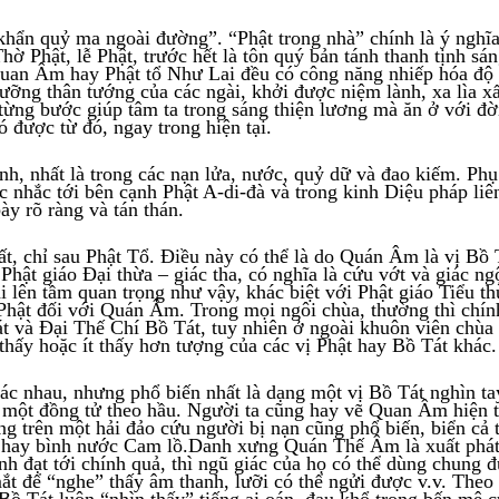
 khẩn quỷ ma ngoài đường”. “Phật trong nhà” chính là ý nghĩ
ờ Phật, lễ Phật, trước hết là tôn quý bản tánh thanh tịnh sán
Quan Âm hay Phật tổ Như Lai đều có công năng nhiếp hóa độ 
ưỡng thân tướng của các ngài, khởi được niệm lành, xa lìa xấ
; từng bước giúp tâm ta trong sáng thiện lương mà ăn ở với đờ
ó được từ đó, ngay trong hiện tại.
h, nhất là trong các nạn lửa, nước, quỷ dữ và đao kiếm. Ph
hắc tới bên cạnh Phật A-di-đà và trong kinh Diệu pháp liê
y rõ ràng và tán thán.
, chỉ sau Phật Tổ. Điều này có thể là do Quán Âm là vị Bồ 
Phật giáo Đại thừa – giác tha, có nghĩa là cứu vớt và giác ng
 lên tầm quan trọng như vậy, khác biệt với Phật giáo Tiểu th
Phật đối với Quán Âm. Trong mọi ngôi chùa, thường thì chín
t và Đại Thế Chí Bồ Tát, tuy nhiên ở ngoài khuôn viên chùa
ấy hoặc ít thấy hơn tượng của các vị Phật hay Bồ Tát khác.
c nhau, nhưng phổ biến nhất là dạng một vị Bồ Tát nghìn ta
 một đồng tử theo hầu. Người ta cũng hay vẽ Quan Âm hiện 
g trên một hải đảo cứu người bị nạn cũng phổ biến, biển cả
 hay bình nước Cam lồ.Danh xưng Quán Thế Âm là xuất phát
nh đạt tới chính quả, thì ngũ giác của họ có thể dùng chung 
mắt để “nghe” thấy âm thanh, lưỡi có thể ngửi được v.v. Theo
Bồ Tát luôn “nhìn thấy” tiếng ai oán, đau khổ trong bến mê c